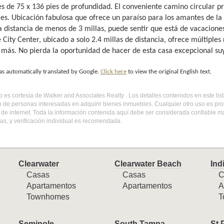
 es de 75 x 136 pies de profundidad. El conveniente camino circular 
les. Ubicación fabulosa que ofrece un paraíso para los amantes de la
 distancia de menos de 3 millas, puede sentir que está de vacaciones 
City Center, ubicado a solo 2.4 millas de distancia, ofrece múltiples
 más. No pierda la oportunidad de hacer de esta casa excepcional su
as automatically translated by Google.
Click here
to view the original English text.
do es cortesía de Walker and Associates Realty . Los detalles contenidos en este l
o de personas interesadas en adquirir bienes inmuebles. Cualquier otro uso es pr
l de internet. Toda la información contenida aquí debe ser considerada confiable 
s, y verificación individual es recomendada.
Clearwater
Clearwater Beach
Ind
Casas
Casas
C
Apartamentos
Apartamentos
A
Townhomes
T
Seminole
South Tampa
St 