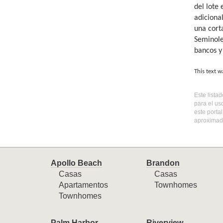
del lote
adiciona
una corta
Seminole 
bancos y
This text w
Este lista
para el us
este porta
aproximada
Apollo Beach
Brandon
Casas
Casas
Apartamentos
Townhomes
Townhomes
Palm Harbor
Riverview