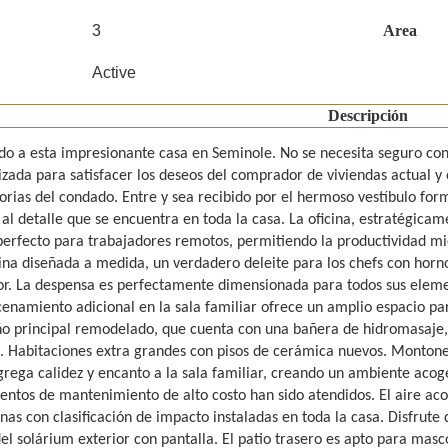
3
Area
Active
Descripción
do a esta impresionante casa en Seminole. No se necesita seguro con
izada para satisfacer los deseos del comprador de viviendas actual y 
orias del condado. Entre y sea recibido por el hermoso vestíbulo form
al detalle que se encuentra en toda la casa. La oficina, estratégicam
perfecto para trabajadores remotos, permitiendo la productividad mie
cina diseñada a medida, un verdadero deleite para los chefs con horn
r. La despensa es perfectamente dimensionada para todos sus elemen
enamiento adicional en la sala familiar ofrece un amplio espacio par
ño principal remodelado, que cuenta con una bañera de hidromasaje,
a. Habitaciones extra grandes con pisos de cerámica nuevos. Monto
grega calidez y encanto a la sala familiar, creando un ambiente aco
entos de mantenimiento de alto costo han sido atendidos. El aire aco
nas con clasificación de impacto instaladas en toda la casa. Disfrute 
del solárium exterior con pantalla. El patio trasero es apto para mas