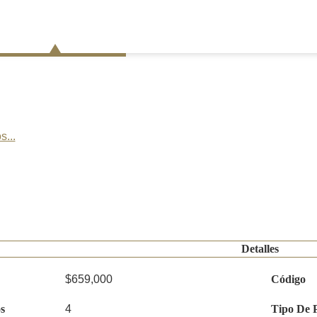
s...
Detalles
$659,000
Código
s
4
Tipo De 