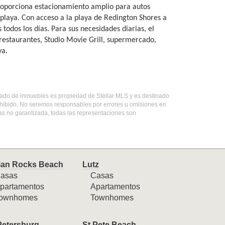
proporciona estacionamiento amplio para autos
 playa. Con acceso a la playa de Redington Shores a
todos los días. Para sus necesidades diarias, el
 restaurantes, Studio Movie Grill, supermercado,
ya.
istado de inmuebles es propiedad de Stellar MLS y es destinado
ohibido. No seremos responsables por errores u omisiones en
mas no garantizada, todas las representaciones son
ian Rocks Beach
Lutz
asas
Casas
partamentos
Apartamentos
ownhomes
Townhomes
Petersburg
St Pete Beach