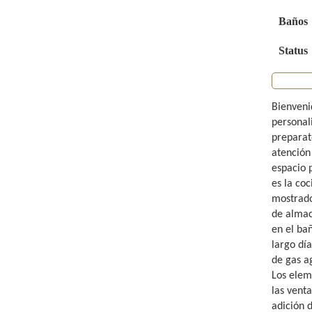
Baños
Status
Bienveni
personal
preparat
atención 
espacio 
es la co
mostrado
de almac
en el ba
largo dí
de gas a
Los elem
las venta
adición 