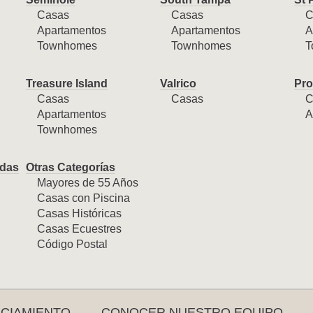
Casas
Casas
C
Apartamentos
Apartamentos
A
Townhomes
Townhomes
T
Treasure Island
Valrico
Pro
Casas
Casas
C
Apartamentos
A
Townhomes
das
Otras Categorías
Mayores de 55 Años
Casas con Piscina
Casas Históricas
Casas Ecuestres
Código Postal
NCIAMIENTO
CONOCER NUESTRO EQUIPO