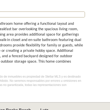
athroom home offering a functional layout and
eakfast bar overlooking the spacious living room,
ning area provides additional space for gatherings
walk-in closet and en-suite bathroom featuring dual
drooms provide flexibility for family or guests, while
 or creating a private hobby space. Additional
e, and a fenced backyard designed for outdoor
l outdoor storage space. This home combines
stado de inmuebles es propiedad de Stellar MLS y es destinado
ohibido. No seremos responsables por errores u omisiones en
mas no garantizada, todas las representaciones son