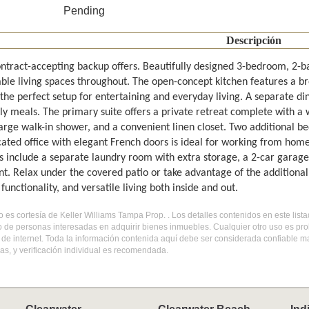
Pending
Descripción
ntract-accepting backup offers. Beautifully designed 3-bedroom, 2-b
ble living spaces throughout. The open-concept kitchen features a br
the perfect setup for entertaining and everyday living. A separate di
ly meals. The primary suite offers a private retreat complete with a 
large walk-in shower, and a convenient linen closet. Two additional be
cated office with elegant French doors is ideal for working from home
ts include a separate laundry room with extra storage, a 2-car garag
t. Relax under the covered patio or take advantage of the additiona
functionality, and versatile living both inside and out.
do es cortesía de Keller Williams Tampa Prop. . Los detalles contenidos en este li
o de personas interesadas en adquirir bienes inmuebles. Cualquier otro uso es pr
l de internet. Toda la información contenida aquí debe ser considerada confiable 
s, y verificación individual es recomendada.