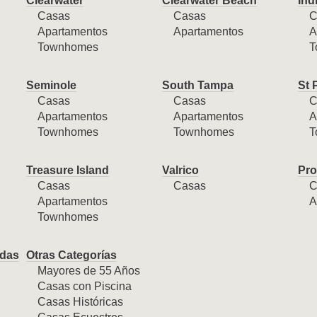
Clearwater
Clearwater Beach
Ind
Casas
Casas
C
Apartamentos
Apartamentos
A
Townhomes
T
Seminole
South Tampa
St 
Casas
Casas
C
Apartamentos
Apartamentos
A
Townhomes
Townhomes
T
Treasure Island
Valrico
Pro
Casas
Casas
C
Apartamentos
A
Townhomes
das
Otras Categorías
Mayores de 55 Años
Casas con Piscina
Casas Históricas