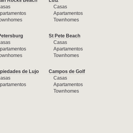
ian Rocks Beach
Lutz
asas
Casas
partamentos
Apartamentos
ownhomes
Townhomes
Petersburg
St Pete Beach
asas
Casas
partamentos
Apartamentos
ownhomes
Townhomes
piedades de Lujo
Campos de Golf
asas
Casas
partamentos
Apartamentos
Townhomes