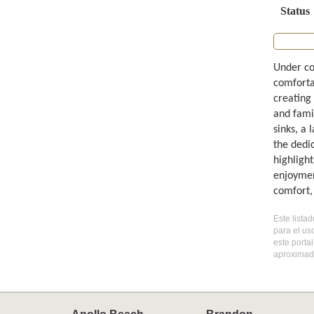
Status
Under co
comforta
creating 
and fami
sinks, a 
the dedi
highligh
enjoymen
comfort, 
Este lista
para el us
este porta
aproximada