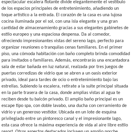
espectacular escalera flotante divide elegantemente el vestíbulo
de los espacios principales de entretenimiento, añadiendo un
toque artístico a la entrada. El corazón de la casa es una lujosa
cocina iluminada por el sol, con una isla elegante y una gran
cantidad de almacenamiento gracias a sus elegantes gabinetes de
estilo europeo y una espaciosa despensa. Da al comedor,
ofreciendo impresionantes vistas del sereno lago, perfecto para
organizar reuniones o tranquilas cenas familiares. En el primer
piso, una cómoda habitación con baño completo brinda comodidad
para invitados o familiares. Además, encontrarás una encantadora
sala de estar bañada en luz natural, realzada por tres juegos de
puertas corredizas de vidrio que se abren a un oasis exterior
privado, ideal para tardes de ocio o entretenimiento bajo las
estrellas. Subiendo la escalera, retírate a la suite principal situada
en la parte trasera de la casa, donde amplias vistas al agua te
reciben desde tu balcón privado. El amplio baño principal es un
escape tipo spa, con doble lavabo, una ducha con cerramiento de
vidrio y un generoso vestidor. Ubicada en un lote de esquina
privilegiado entre un pintoresco canal y el impresionante lago,
esta casa ofrece la máxima experiencia de vida al aire libre estilo
resort. Otros aspectos destacados incluyen un amplio porche