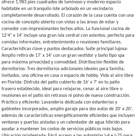
ofrece 1,983 pies cuadrados de luminoso y moderno espacio
habitable en un tranquilo lote arbolado en un vecindario
completamente desarrollado. El corazón de la casa cuenta con una
cocina de concepto abierto con vistas a las áreas de estar y
comedor con impresionantes techos altos. La funcional cocina de
12'4" x 14' incluye una gran isla central con asientos, perfecta para
comidas informales, entretenimiento o reuniones familiares.
Características clave y puntos destacados: Suite principal lujosa:
Amplio retiro de 17' x 14' con un gran vestidor y baño tipo spa
para máxima privacidad y comodidad. Distribución flexible de
dormitorios: Tres dormitorios adicionales ideales para familia,
invitados, una oficina en casa o espacio de hobby. Vida al aire libre
en Florida: Disfruta del patio cubierto de 16' x 7' en tu patio
trasero establecido, ideal para relajarse, cenar al aire libre o
reuniones en el patio sin retrasos ni polvo de nueva construcción.
Práctico y eficiente: Lavandería dedicada con estanterías y
gabinetes incorporados, amplio garaje para dos autos de 20' x 20',
además de características energéticamente eficientes que incluyen
ventanas y puertas aisladas y un calentador de agua híbrido para
ayudar a mantener los costos de servicios públicos más bajos.
Ubicación privilegiada: Fácil acceso a las autopistas I-4 e I-75 para