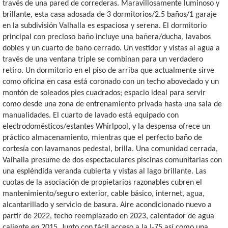
través de una pared de correderas. Maravillosamente luminoso y
brillante, esta casa adosada de 3 dormitorios/2.5 baños/1 garaje
en la subdivisión Valhalla es espaciosa y serena. El dormitorio
principal con precioso baño incluye una bañera/ducha, lavabos
dobles y un cuarto de baño cerrado. Un vestidor y vistas al agua a
través de una ventana triple se combinan para un verdadero
retiro. Un dormitorio en el piso de arriba que actualmente sirve
como oficina en casa está coronado con un techo abovedado y un
montón de soleados pies cuadrados; espacio ideal para servir
como desde una zona de entrenamiento privada hasta una sala de
manualidades. El cuarto de lavado está equipado con
electrodomésticos/estantes Whirlpool, y la despensa ofrece un
práctico almacenamiento, mientras que el perfecto baño de
cortesía con lavamanos pedestal, brilla. Una comunidad cerrada,
Valhalla presume de dos espectaculares piscinas comunitarias con
una espléndida veranda cubierta y vistas al lago brillante. Las
cuotas de la asociación de propietarios razonables cubren el
mantenimiento/seguro exterior, cable básico, internet, agua,
alcantarillado y servicio de basura. Aire acondicionado nuevo a
partir de 2022, techo reemplazado en 2023, calentador de agua
caliente en 2015. Junto con fácil acceso a la I-75 así como una