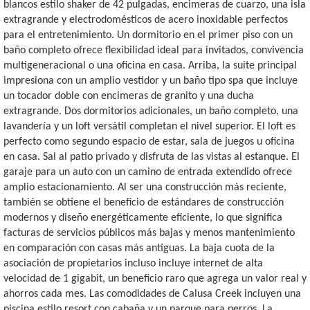
blancos estilo shaker de 42 pulgadas, encimeras de cuarzo, una isla
extragrande y electrodomésticos de acero inoxidable perfectos
para el entretenimiento. Un dormitorio en el primer piso con un
baño completo ofrece flexibilidad ideal para invitados, convivencia
multigeneracional o una oficina en casa. Arriba, la suite principal
impresiona con un amplio vestidor y un baño tipo spa que incluye
un tocador doble con encimeras de granito y una ducha
extragrande. Dos dormitorios adicionales, un baño completo, una
lavandería y un loft versátil completan el nivel superior. El loft es
perfecto como segundo espacio de estar, sala de juegos u oficina
en casa. Sal al patio privado y disfruta de las vistas al estanque. El
garaje para un auto con un camino de entrada extendido ofrece
amplio estacionamiento. Al ser una construcción más reciente,
también se obtiene el beneficio de estándares de construcción
modernos y diseño energéticamente eficiente, lo que significa
facturas de servicios públicos más bajas y menos mantenimiento
en comparación con casas más antiguas. La baja cuota de la
asociación de propietarios incluso incluye internet de alta
velocidad de 1 gigabit, un beneficio raro que agrega un valor real y
ahorros cada mes. Las comodidades de Calusa Creek incluyen una
piscina estilo resort con cabaña y un parque para perros. La