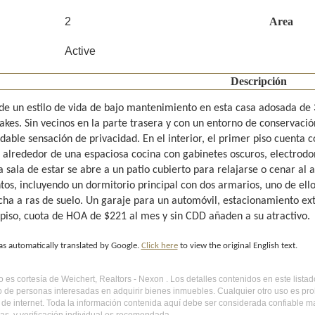
2
Area
Active
Descripción
 de un estilo de vida de bajo mantenimiento en esta casa adosada de
kes. Sin vecinos en la parte trasera y con un entorno de conservació
able sensación de privacidad. En el interior, el primer piso cuenta c
 alrededor de una espaciosa cocina con gabinetes oscuros, electrodo
 sala de estar se abre a un patio cubierto para relajarse o cenar al a
tos, incluyendo un dormitorio principal con dos armarios, uno de ello
cha a ras de suelo. Un garaje para un automóvil, estacionamiento ext
piso, cuota de HOA de $221 al mes y sin CDD añaden a su atractivo.
as automatically translated by Google.
Click here
to view the original English text.
do es cortesía de Weichert, Realtors - Nexon . Los detalles contenidos en este lis
o de personas interesadas en adquirir bienes inmuebles. Cualquier otro uso es pr
l de internet. Toda la información contenida aquí debe ser considerada confiable 