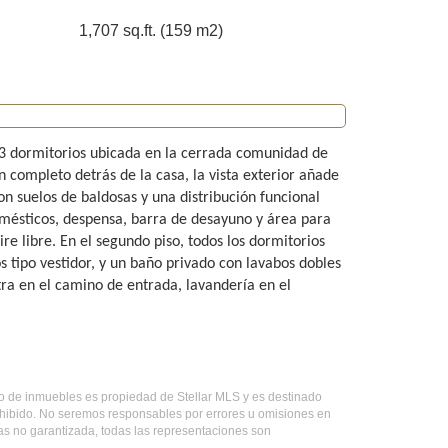
1,707 sq.ft. (159 m2)
 3 dormitorios ubicada en la cerrada comunidad de
n completo detrás de la casa, la vista exterior añade
on suelos de baldosas y una distribución funcional
mésticos, despensa, barra de desayuno y área para
ire libre. En el segundo piso, todos los dormitorios
s tipo vestidor, y un baño privado con lavabos dobles
ra en el camino de entrada, lavandería en el
tado de inmuebles es propiedad de Stellar MLS y es destinado
ohibido. No seremos responsables por errores u omisiones en
mas no garantizada, todas las representaciones son