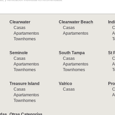
s, y verificación individual es recomendada.
Clearwater
Clearwater Beach
Ind
Casas
Casas
C
Apartamentos
Apartamentos
A
Townhomes
T
Seminole
South Tampa
St 
Casas
Casas
C
Apartamentos
Apartamentos
A
Townhomes
Townhomes
T
Treasure Island
Valrico
Pro
Casas
Casas
C
Apartamentos
A
Townhomes
das
Otras Categorías