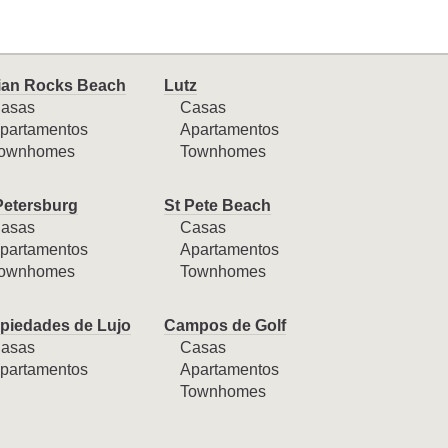
ian Rocks Beach
Lutz
asas
Casas
partamentos
Apartamentos
ownhomes
Townhomes
Petersburg
St Pete Beach
asas
Casas
partamentos
Apartamentos
ownhomes
Townhomes
piedades de Lujo
Campos de Golf
asas
Casas
partamentos
Apartamentos
Townhomes