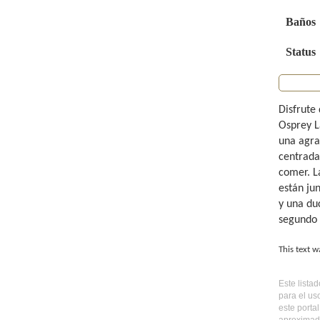
Baños
Status
Disfrute
Osprey La
una agrad
centrada
comer. La
están jun
y una du
segundo 
This text w
Este lista
para el us
este porta