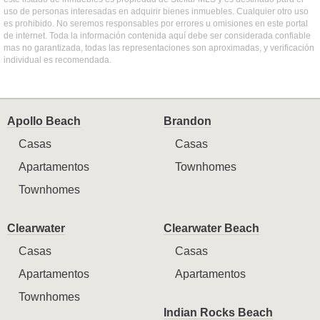
uso de personas interesadas en adquirir bienes inmuebles. Cualquier otro uso
es prohibido. No seremos responsables por errores u omisiones en este portal
de internet. Toda la información contenida aquí debe ser considerada confiable
mas no garantizada, todas las representaciones son aproximadas, y verificación
individual es recomendada.
Apollo Beach
Brandon
Casas
Casas
Apartamentos
Townhomes
Townhomes
Clearwater
Clearwater Beach
Casas
Casas
Apartamentos
Apartamentos
Townhomes
Indian Rocks Beach