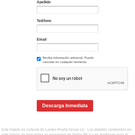
Apellido
Teléfono
Email
Reciba información adicional. Puede
cancelar en cualquier momento.
Descarga Inmediata
Este listado es cortesía de Lantes Realty Group Llc . Los detalles contenidos en
este listado de inmuebles es propiedad de Stellar MLS y es destinado para el