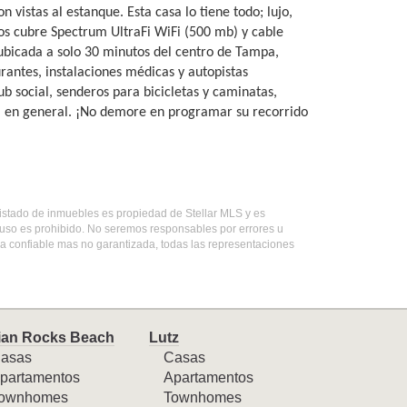
 vistas al estanque. Esta casa lo tiene todo; lujo,
rios cubre Spectrum UltraFi WiFi (500 mb) y cable
ubicada a solo 30 minutos del centro de Tampa,
urantes, instalaciones médicas y autopistas
ub social, senderos para bicicletas y caminatas,
a en general. ¡No demore en programar su recorrido
 listado de inmuebles es propiedad de Stellar MLS y es
 uso es prohibido. No seremos responsables por errores u
da confiable mas no garantizada, todas las representaciones
ian Rocks Beach
Lutz
asas
Casas
partamentos
Apartamentos
ownhomes
Townhomes