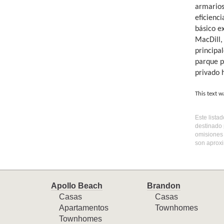
armarios.
eficienci
básico e
MacDill, 
principal
parque p
privado h
This text w
Este lista
destinado 
omisiones 
son aproxi
Apollo Beach
Brandon
Casas
Casas
Apartamentos
Townhomes
Townhomes