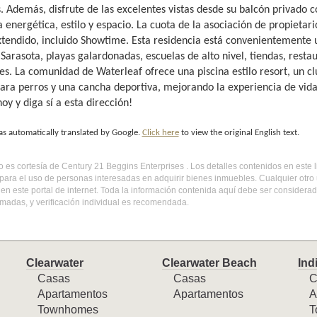
 Además, disfrute de las excelentes vistas desde su balcón privado con
a energética, estilo y espacio. La cuota de la asociación de propieta
xtendido, incluido Showtime. Esta residencia está convenientemente 
Sarasota, playas galardonadas, escuelas de alto nivel, tiendas, resta
es. La comunidad de Waterleaf ofrece una piscina estilo resort, un cl
ara perros y una cancha deportiva, mejorando la experiencia de vid
oy y diga sí a esta dirección!
as automatically translated by Google.
Click here
to view the original English text.
do es cortesía de Century 21 Beggins Enterprises . Los detalles contenidos en este
para el uso de personas interesadas en adquirir bienes inmuebles. Cualquier otro
en este portal de internet. Toda la información contenida aquí debe ser considera
madas, y verificación individual es recomendada.
Clearwater
Clearwater Beach
Ind
Casas
Casas
C
Apartamentos
Apartamentos
A
Townhomes
T