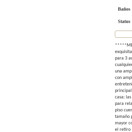
Baños
Status
*****MEJ
exquisit
para 3 a
cualquier
una ampl
con ampl
entreteni
principa
casa; las
para rel
piso cuen
tamaño g
mayor co
el retiro