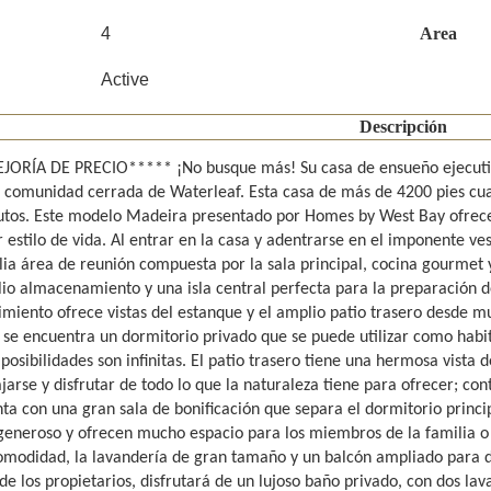
4
Area
Active
Descripción
ORÍA DE PRECIO***** ¡No busque más! Su casa de ensueño ejecutiva
a comunidad cerrada de Waterleaf. Esta casa de más de 4200 pies cua
utos. Este modelo Madeira presentado por Homes by West Bay ofrece
 estilo de vida. Al entrar en la casa y adentrarse en el imponente ve
ia área de reunión compuesta por la sala principal, cocina gourmet 
io almacenamiento y una isla central perfecta para la preparación de
miento ofrece vistas del estanque y el amplio patio trasero desde mu
l se encuentra un dormitorio privado que se puede utilizar como habit
 posibilidades son infinitas. El patio trasero tiene una hermosa vista
ajarse y disfrutar de todo lo que la naturaleza tiene para ofrecer; c
ta con una gran sala de bonificación que separa el dormitorio princi
eneroso y ofrecen mucho espacio para los miembros de la familia o l
modidad, la lavandería de gran tamaño y un balcón ampliado para dis
 de los propietarios, disfrutará de un lujoso baño privado, con dos l