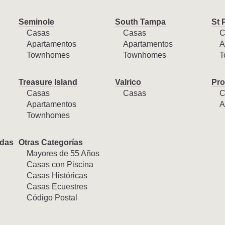
Seminole
South Tampa
St 
Casas
Casas
C
Apartamentos
Apartamentos
A
Townhomes
Townhomes
T
Treasure Island
Valrico
Pro
Casas
Casas
C
Apartamentos
A
Townhomes
das
Otras Categorías
Mayores de 55 Años
Casas con Piscina
Casas Históricas
Casas Ecuestres
Código Postal