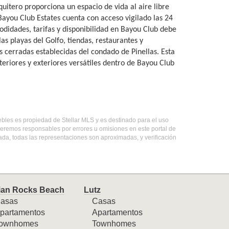
quitero proporciona un espacio de vida al aire libre
Bayou Club Estates cuenta con acceso vigilado las 24
idades, tarifas y disponibilidad en Bayou Club debe
s playas del Golfo, tiendas, restaurantes y
 cerradas establecidas del condado de Pinellas. Esta
eriores y exteriores versátiles dentro de Bayou Club
uebles es propiedad de Stellar MLS y es destinado para el uso
seremos responsables por errores u omisiones en este portal de
ada, todas las representaciones son aproximadas, y verificación
ian Rocks Beach
Lutz
asas
Casas
partamentos
Apartamentos
ownhomes
Townhomes