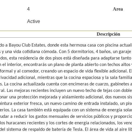
4
Area
Active
Descripción
do a Bayou Club Estates, donde esta hermosa casa con piscina actual
 y una vida cotidiana cómoda. Con 5 dormitorios, 4 baños, un garaje
dos, esta residencia de dos pisos está diseñada para adaptarse tanto
n el interior, encontrarás un plano de planta abierto con techos altos 
 formal y al comedor, creando un espacio de vida flexible adicional. 
rivacidad adicional, mientras que la cocina espaciosa y la sala famil
s. La cocina actualizada cuenta con encimeras de cuarzo, gabinetes 
ral. Las mejoras recientes incluyen un nuevo techo de tejas con dob
onar una protección mejorada y aislamiento adicional, dos nuevos si
pintura exterior fresca, un nuevo camino de entrada instalado, un pis
rios. La casa también está equipada con un sistema de energía solar
udar a reducir los gastos mensuales de servicios públicos y proporci
los huracanes recientes y los cortes de energía relacionados, los v
del sistema de respaldo de batería de Tesla. El área de vida al aire l