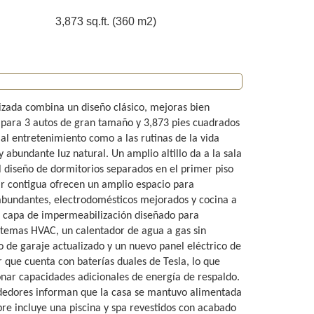
3,873 sq.ft. (360 m2)
izada combina un diseño clásico, mejoras bien
 para 3 autos de gran tamaño y 3,873 pies cuadrados
 al entretenimiento como a las rutinas de la vida
y abundante luz natural. Un amplio altillo da a la sala
El diseño de dormitorios separados en el primer piso
iar contigua ofrecen un amplio espacio para
abundantes, electrodomésticos mejorados y cocina a
le capa de impermeabilización diseñado para
stemas HVAC, un calentador de agua a gas sin
o de garaje actualizado y un nuevo panel eléctrico de
 que cuenta con baterías duales de Tesla, lo que
onar capacidades adicionales de energía de respaldo.
endedores informan que la casa se mantuvo alimentada
ibre incluye una piscina y spa revestidos con acabado