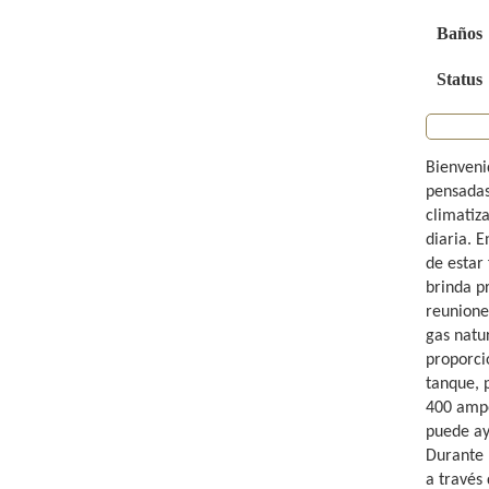
Baños
Status
Bienveni
pensadas
climatiza
diaria. E
de estar
brinda p
reunione
gas natu
proporci
tanque, 
400 ampe
puede ay
Durante 
a través 