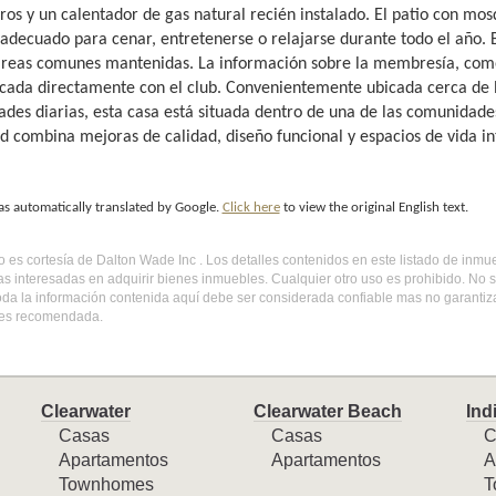
ros y un calentador de gas natural recién instalado. El patio con mos
 adecuado para cenar, entretenerse o relajarse durante todo el año. 
áreas comunes mantenidas. La información sobre la membresía, comod
ficada directamente con el club. Convenientemente ubicada cerca de la
des diarias, esta casa está situada dentro de una de las comunidades
d combina mejoras de calidad, diseño funcional y espacios de vida int
as automatically translated by Google.
Click here
to view the original English text.
do es cortesía de Dalton Wade Inc . Los detalles contenidos en este listado de inm
s interesadas en adquirir bienes inmuebles. Cualquier otro uso es prohibido. No 
Toda la información contenida aquí debe ser considerada confiable mas no garantiz
 es recomendada.
Clearwater
Clearwater Beach
Ind
Casas
Casas
C
Apartamentos
Apartamentos
A
Townhomes
T