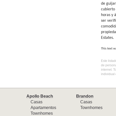
de guijar
cubierto
horas y 
ser veri
comodida
propieda
Estates.
This text w
Este lista
de persona
internet. 
individual
Apollo Beach
Brandon
Casas
Casas
Apartamentos
Townhomes
Townhomes