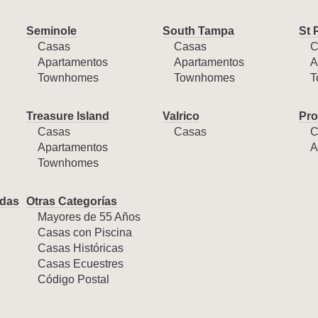
Seminole
South Tampa
St 
Casas
Casas
C
Apartamentos
Apartamentos
A
Townhomes
Townhomes
T
Treasure Island
Valrico
Pro
Casas
Casas
C
Apartamentos
A
Townhomes
das
Otras Categorías
Mayores de 55 Años
Casas con Piscina
Casas Históricas
Casas Ecuestres
Código Postal