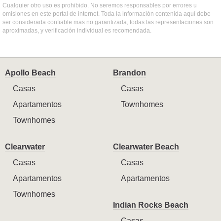
Cualquier otro uso es prohibido. No seremos responsables por errores u
omisiones en este portal de internet. Toda la información contenida aquí debe
ser considerada confiable mas no garantizada, todas las representaciones son
aproximadas, y verificación individual es recomendada.
Apollo Beach
Brandon
Casas
Casas
Apartamentos
Townhomes
Townhomes
Clearwater
Clearwater Beach
Casas
Casas
Apartamentos
Apartamentos
Townhomes
Indian Rocks Beach
Casas