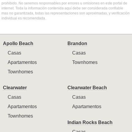
prohibido. No seremos responsables por errores u omisiones en este portal de
internet. Toda la información contenida aquí debe ser considerada confiable
mas no garantizada, todas las representaciones son aproximadas, y verificación
individual es recomendada.
Apollo Beach
Brandon
Casas
Casas
Apartamentos
Townhomes
Townhomes
Clearwater
Clearwater Beach
Casas
Casas
Apartamentos
Apartamentos
Townhomes
Indian Rocks Beach
Casas