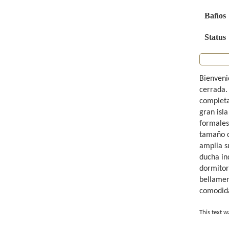
Baños
Status
Bienveni
cerrada. 
completa
gran isla
formales,
tamaño c
amplia su
ducha in
dormitori
bellamen
comodida
This text w