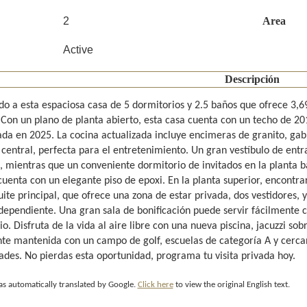
2
Area
Active
Descripción
do a esta espaciosa casa de 5 dormitorios y 2.5 baños que ofrece 3,
Con un plano de planta abierto, esta casa cuenta con un techo de 2017
da en 2025. La cocina actualizada incluye encimeras de granito, gab
 central, perfecta para el entretenimiento. Un gran vestíbulo de entr
 mientras que un conveniente dormitorio de invitados en la planta baj
uenta con un elegante piso de epoxi. En la planta superior, encontrar
ite principal, que ofrece una zona de estar privada, dos vestidores, 
dependiente. Una gran sala de bonificación puede servir fácilmente c
o. Disfruta de la vida al aire libre con una nueva piscina, jacuzzi s
te mantenida con un campo de golf, escuelas de categoría A y cercaní
des. No pierdas esta oportunidad, programa tu visita privada hoy.
as automatically translated by Google.
Click here
to view the original English text.