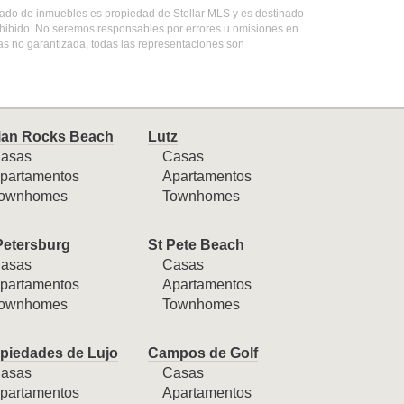
istado de inmuebles es propiedad de Stellar MLS y es destinado
ohibido. No seremos responsables por errores u omisiones en
mas no garantizada, todas las representaciones son
ian Rocks Beach
Lutz
asas
Casas
partamentos
Apartamentos
ownhomes
Townhomes
Petersburg
St Pete Beach
asas
Casas
partamentos
Apartamentos
ownhomes
Townhomes
piedades de Lujo
Campos de Golf
asas
Casas
partamentos
Apartamentos