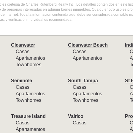
do es cortesía de Charles Rutenberg Realty Inc . Los detalles contenidos en este l
o de personas interesadas en adquirir bienes inmuebles. Cualquier otro uso es pr
l de internet. Toda la información contenida aquí debe ser considerada confiable 
s, y verificación individual es recomendada.
Clearwater
Clearwater Beach
Ind
Casas
Casas
C
Apartamentos
Apartamentos
A
Townhomes
T
Seminole
South Tampa
St 
Casas
Casas
C
Apartamentos
Apartamentos
A
Townhomes
Townhomes
T
Treasure Island
Valrico
Pro
Casas
Casas
C
Apartamentos
A