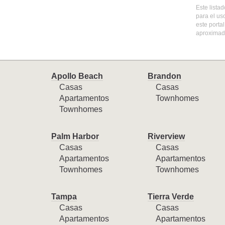
Este lista
para el us
este porta
aproximada
Apollo Beach
Brandon
Casas
Casas
Apartamentos
Townhomes
Townhomes
Palm Harbor
Riverview
Casas
Casas
Apartamentos
Apartamentos
Townhomes
Townhomes
Tampa
Tierra Verde
Casas
Casas
Apartamentos
Apartamentos