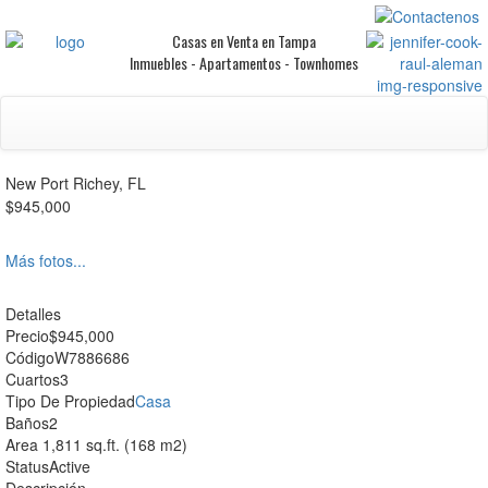
Casas en Venta en Tampa
Inmuebles - Apartamentos - Townhomes
New Port Richey, FL
$945,000
Más fotos...
Detalles
Precio
$945,000
Código
W7886686
Cuartos
3
Tipo De Propiedad
Casa
Baños
2
Area
1,811 sq.ft. (168 m2)
Status
Active