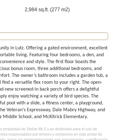
2,984 sq.ft. (277 m2)
nity in Lutz. Offering a gated environment, excellent
fortable living. Featuring four bedrooms, a den, and
onvenience and style. The first floor boasts the
acious bonus room, three additional bedrooms, and
mfort. The owner’s bathroom includes a garden tub, a
 find a versatile flex room to your right. The open-
nd-new screened-in back porch offers a delightful
mply enjoy watching a variety of bird species. The
l pool with a slide, a fitness center, a playground,
o the Veteran's Expressway, Dale Mabry Highway, and
ez Middle School, and McKitrick Elementary.
 es propiedad de Stellar MLS y es destinado para el uso de
emos responsables por errores u omisiones en este portal de
ada, todas las representaciones son aproximadas, y verificación