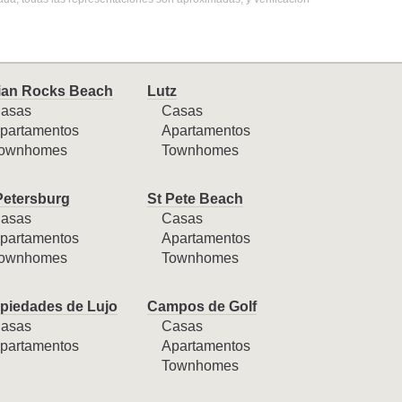
ian Rocks Beach
Lutz
asas
Casas
partamentos
Apartamentos
ownhomes
Townhomes
Petersburg
St Pete Beach
asas
Casas
partamentos
Apartamentos
ownhomes
Townhomes
piedades de Lujo
Campos de Golf
asas
Casas
partamentos
Apartamentos
Townhomes