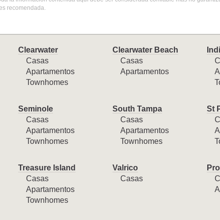
 es recomendada.
Clearwater
Clearwater Beach
Ind
Casas
Casas
C
Apartamentos
Apartamentos
A
Townhomes
T
Seminole
South Tampa
St 
Casas
Casas
C
Apartamentos
Apartamentos
A
Townhomes
Townhomes
T
Treasure Island
Valrico
Pro
Casas
Casas
C
Apartamentos
A
Townhomes