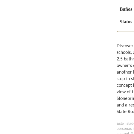
Baños
Status
Discover
schools, 
2.5 bathr
owner’s 
another 
step-in s
concept k
view of t
Stonebrie
and a re
State Ro
Este lista
personas i
internet. 