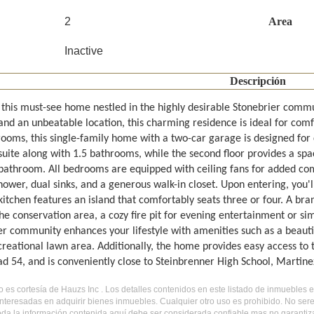
2
Area
Inactive
Descripción
 this must-see home nestled in the highly desirable Stonebrier commu
and an unbeatable location, this charming residence is ideal for com
ooms, this single-family home with a two-car garage is designed for c
suite along with 1.5 bathrooms, while the second floor provides a sp
bathroom. All bedrooms are equipped with ceiling fans for added co
hower, dual sinks, and a generous walk-in closet. Upon entering, you'll
itchen features an island that comfortably seats three or four. A bra
he conservation area, a cozy fire pit for evening entertainment or si
r community enhances your lifestyle with amenities such as a beautifu
creational lawn area. Additionally, the home provides easy access t
ad 54, and is conveniently close to Steinbrenner High School, Martin
do es cortesía de Hauzs Inc . Los detalles contenidos en este listado de inmuebles
nteresadas en adquirir bienes inmuebles. Cualquier otro uso es prohibido. No ser
Toda la información contenida aquí debe ser considerada confiable mas no garantiz