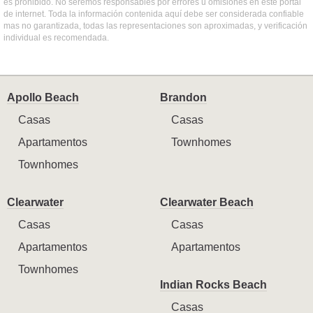
es prohibido. No seremos responsables por errores u omisiones en este portal
de internet. Toda la información contenida aquí debe ser considerada confiable
mas no garantizada, todas las representaciones son aproximadas, y verificación
individual es recomendada.
Apollo Beach
Brandon
Casas
Casas
Apartamentos
Townhomes
Townhomes
Clearwater
Clearwater Beach
Casas
Casas
Apartamentos
Apartamentos
Townhomes
Indian Rocks Beach
Casas