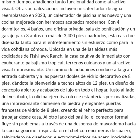
mismo tiempo, añadiendo tanto funcionalidad como atractivo
visual. Otras actualizaciones incluyen un calentador de agua
reemplazado en 2023, un calentador de piscina más nuevo y una
cocina mejorada con hermosos acabados modernos. Con 4
dormitorios, 4 baños, una oficina privada, sala de bonificación y un
garaje para 3 autos en más de 3,400 pies cuadrados, esta casa fue
diseñada tanto para el entretenimiento sin esfuerzo como para la
vida cotidiana cómoda. Ubicada en una de las aldeas más
codiciadas de FishHawk Ranch, la casa cautiva de inmediato con
exuberante paisajismo tropical, terrenos cuidados y un atractivo
visual impresionante. Un camino de adoquines conduce a la gran
entrada cubierta y a las puertas dobles de vidrio decorativo de 8
pies, dándote la bienvenida a techos altos de 12 pies, un diseño de
concepto abierto y acabados de lujo en todo el hogar. Justo al lado
del vestíbulo, la oficina ejecutiva ofrece estanterías personalizadas,
una impresionante chimenea de piedra y elegantes puertas
francesas de vidrio de 8 pies, creando el retiro perfecto para
trabajar desde casa. Al otro lado del pasillo, el comedor formal
fluye sin problemas a través de una despensa de mayordomo hacia
la cocina gourmet inspirada en el chef con encimeras de cuarzo,
salpicadero de diseñador, electrodomésticos de acero inoxidable,