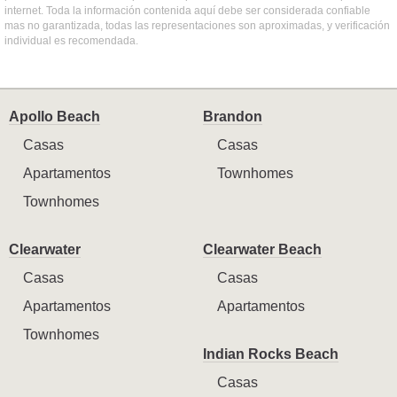
internet. Toda la información contenida aquí debe ser considerada confiable
mas no garantizada, todas las representaciones son aproximadas, y verificación
individual es recomendada.
Apollo Beach
Brandon
Casas
Casas
Apartamentos
Townhomes
Townhomes
Clearwater
Clearwater Beach
Casas
Casas
Apartamentos
Apartamentos
Townhomes
Indian Rocks Beach
Casas