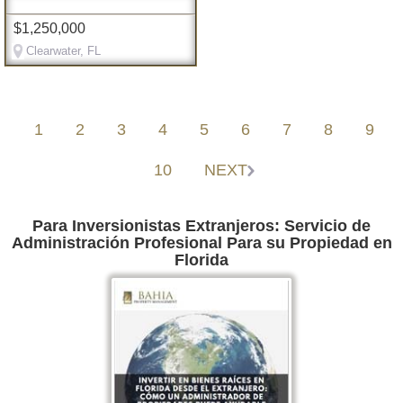
$1,250,000
Clearwater, FL
1
2
3
4
5
6
7
8
9
10
NEXT
Para Inversionistas Extranjeros: Servicio de
Administración Profesional Para su Propiedad en
Florida