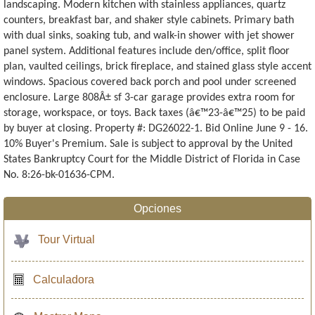
landscaping. Modern kitchen with stainless appliances, quartz
counters, breakfast bar, and shaker style cabinets. Primary bath
with dual sinks, soaking tub, and walk-in shower with jet shower
panel system. Additional features include den/office, split floor
plan, vaulted ceilings, brick fireplace, and stained glass style accent
windows. Spacious covered back porch and pool under screened
enclosure. Large 808Â± sf 3-car garage provides extra room for
storage, workspace, or toys. Back taxes (â€™23-â€™25) to be paid
by buyer at closing. Property #: DG26022-1. Bid Online June 9 - 16.
10% Buyer's Premium. Sale is subject to approval by the United
States Bankruptcy Court for the Middle District of Florida in Case
No. 8:26-bk-01636-CPM.
Opciones
Tour Virtual
Calculadora