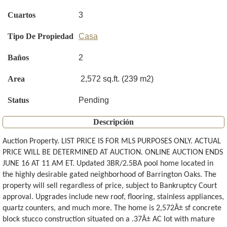
Cuartos
3
Tipo De Propiedad
Casa
Baños
2
Area
2,572 sq.ft. (239 m2)
Status
Pending
Descripción
Auction Property. LIST PRICE IS FOR MLS PURPOSES ONLY. ACTUAL
PRICE WILL BE DETERMINED AT AUCTION. ONLINE AUCTION ENDS
JUNE 16 AT 11 AM ET. Updated 3BR/2.5BA pool home located in
the highly desirable gated neighborhood of Barrington Oaks. The
property will sell regardless of price, subject to Bankruptcy Court
approval. Upgrades include new roof, flooring, stainless appliances,
quartz counters, and much more. The home is 2,572Â± sf concrete
block stucco construction situated on a .37Â± AC lot with mature