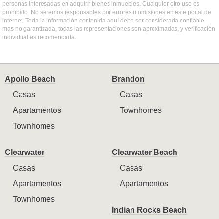
personas interesadas en adquirir bienes inmuebles. Cualquier otro uso es
prohibido. No seremos responsables por errores u omisiones en este portal de
internet. Toda la información contenida aquí debe ser considerada confiable
mas no garantizada, todas las representaciones son aproximadas, y verificación
individual es recomendada.
Apollo Beach
Brandon
Casas
Casas
Apartamentos
Townhomes
Townhomes
Clearwater
Clearwater Beach
Casas
Casas
Apartamentos
Apartamentos
Townhomes
Indian Rocks Beach