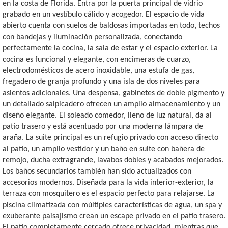
en la costa de Florida. Entra por la puerta principal de vidrio
grabado en un vestíbulo cálido y acogedor. El espacio de vida
abierto cuenta con suelos de baldosas importadas en todo, techos
con bandejas y iluminación personalizada, conectando
perfectamente la cocina, la sala de estar y el espacio exterior. La
cocina es funcional y elegante, con encimeras de cuarzo,
electrodomésticos de acero inoxidable, una estufa de gas,
fregadero de granja profundo y una isla de dos niveles para
asientos adicionales. Una despensa, gabinetes de doble pigmento y
un detallado salpicadero ofrecen un amplio almacenamiento y un
diseño elegante. El soleado comedor, lleno de luz natural, da al
patio trasero y está acentuado por una moderna lámpara de
araña. La suite principal es un refugio privado con acceso directo
al patio, un amplio vestidor y un baño en suite con bañera de
remojo, ducha extragrande, lavabos dobles y acabados mejorados.
Los baños secundarios también han sido actualizados con
accesorios modernos. Diseñada para la vida interior-exterior, la
terraza con mosquitero es el espacio perfecto para relajarse. La
piscina climatizada con múltiples características de agua, un spa y
exuberante paisajismo crean un escape privado en el patio trasero.
El patio completamente cercado ofrece privacidad, mientras que