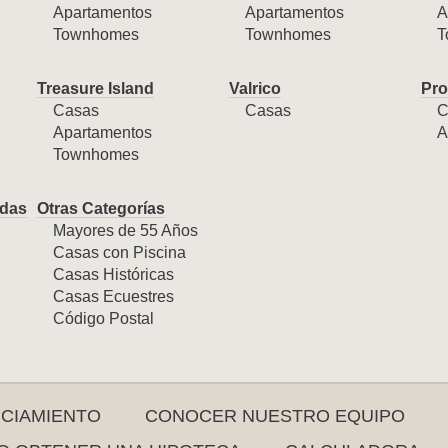
Apartamentos
Apartamentos
A
Townhomes
Townhomes
T
Treasure Island
Valrico
Pro
Casas
Casas
C
Apartamentos
A
Townhomes
das
Otras Categorías
Mayores de 55 Años
Casas con Piscina
Casas Históricas
Casas Ecuestres
Código Postal
NCIAMIENTO
CONOCER NUESTRO EQUIPO