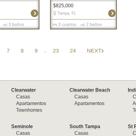
$825,000
Tampa, FL
3 baños
3 cuartos
2 baños
7
8
9
23
24
NEXT
..
Clearwater
Clearwater Beach
Ind
Casas
Casas
C
Apartamentos
Apartamentos
A
Townhomes
T
Seminole
South Tampa
St 
Casas
Casas
C