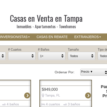
Casas en Venta en Tampa
Inmuebles - Apartamentos - Townhomes
INVERSIONISTAS
CASAS EN REMATE
EXTRANJEROS
# Cuartos
# Baños
Tamaño
Tipo d
1+
Todos
Todo
Precio ▼
Ordenar Por:
Par
$949,000
Pr
Tampa, FL
4 baños
4 cuartos
3 baños