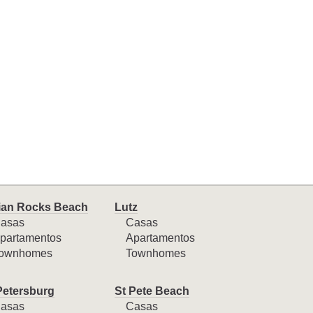
ian Rocks Beach
Lutz
asas
Casas
partamentos
Apartamentos
ownhomes
Townhomes
Petersburg
St Pete Beach
asas
Casas