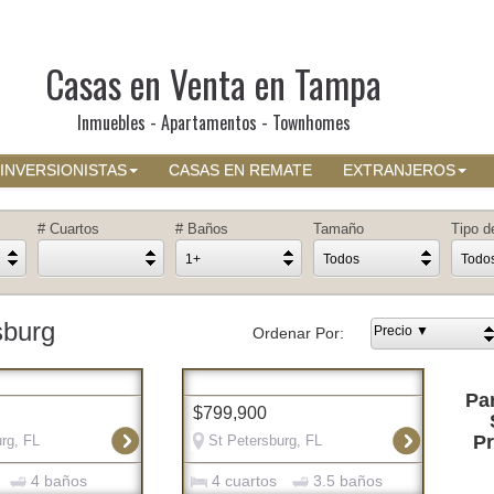
Casas en Venta en Tampa
Inmuebles - Apartamentos - Townhomes
INVERSIONISTAS
CASAS EN REMATE
EXTRANJEROS
# Cuartos
# Baños
Tamaño
Tipo d
1+
Todos
Todo
sburg
Precio ▼
Ordenar Por:
Par
$799,900
Pr
rg, FL
St Petersburg, FL
4 baños
4 cuartos
3.5 baños