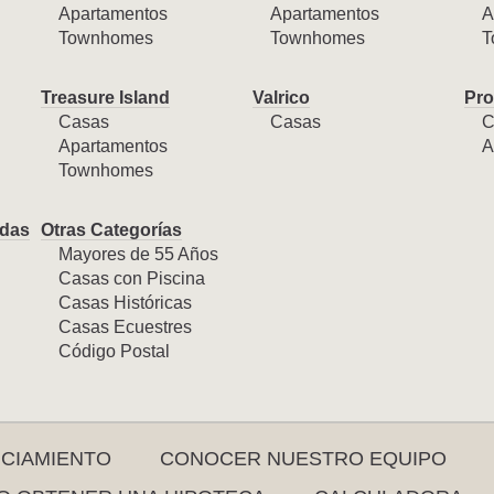
Apartamentos
Apartamentos
A
Townhomes
Townhomes
T
Treasure Island
Valrico
Pro
Casas
Casas
C
Apartamentos
A
Townhomes
das
Otras Categorías
Mayores de 55 Años
Casas con Piscina
Casas Históricas
Casas Ecuestres
Código Postal
NCIAMIENTO
CONOCER NUESTRO EQUIPO