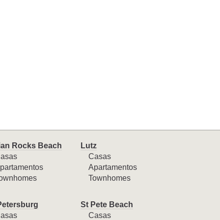
ian Rocks Beach
Lutz
asas
Casas
partamentos
Apartamentos
ownhomes
Townhomes
Petersburg
St Pete Beach
asas
Casas