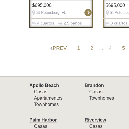
$695,000
$695,000
St Petersburg, FL
St Petersbu
4 cuartos
2.5 baños
3 cuartos
PREV
1
2
4
5
...
Apollo Beach
Brandon
Casas
Casas
Apartamentos
Townhomes
Townhomes
Palm Harbor
Riverview
Casas
Casas