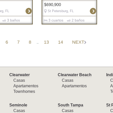
$690,900
rg, FL
St Petersburg, FL
3 baños
3 cuartos
2 baños
6
7
8
13
14
NEXT
..
Clearwater
Clearwater Beach
Ind
Casas
Casas
C
Apartamentos
Apartamentos
A
Townhomes
T
Seminole
South Tampa
St 
Casas
Casas
C