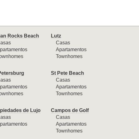
ian Rocks Beach
Lutz
asas
Casas
partamentos
Apartamentos
ownhomes
Townhomes
Petersburg
St Pete Beach
asas
Casas
partamentos
Apartamentos
ownhomes
Townhomes
piedades de Lujo
Campos de Golf
asas
Casas
partamentos
Apartamentos
Townhomes