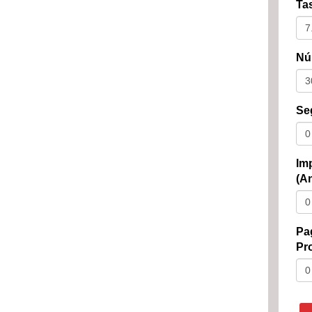
Tas
Nú
Se
Im
(An
Pa
Pro