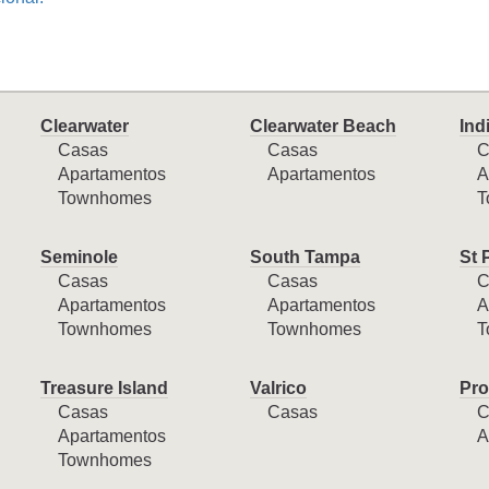
Clearwater
Clearwater Beach
Ind
Casas
Casas
C
Apartamentos
Apartamentos
A
Townhomes
T
Seminole
South Tampa
St 
Casas
Casas
C
Apartamentos
Apartamentos
A
Townhomes
Townhomes
T
Treasure Island
Valrico
Pro
Casas
Casas
C
Apartamentos
A
Townhomes