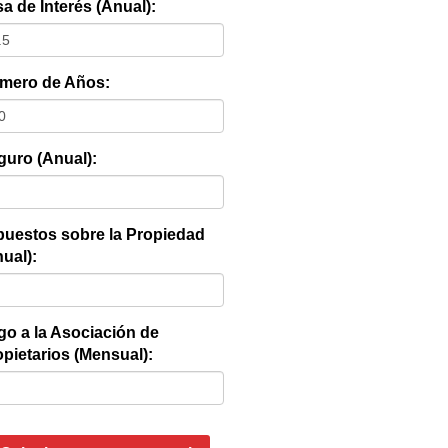
a de Interés (Anual):
mero de Años:
guro (Anual):
puestos sobre la Propiedad
ual):
go a la Asociación de
pietarios (Mensual):