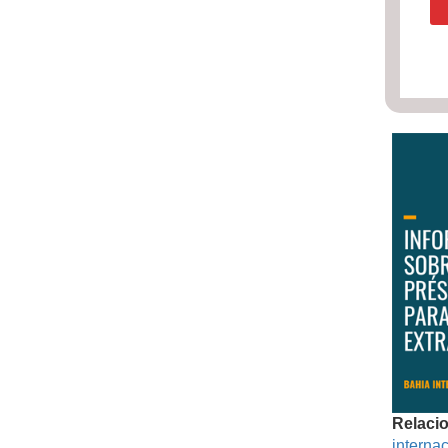
Relaci
internac