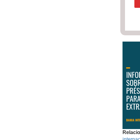
Relaci
internac