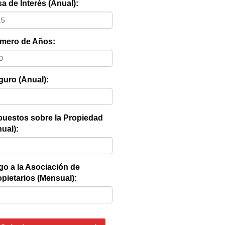
a de Interés (Anual):
mero de Años:
guro (Anual):
puestos sobre la Propiedad
ual):
go a la Asociación de
pietarios (Mensual):