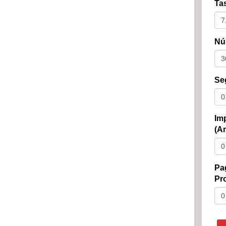
Tas
Nú
Se
Im
(An
Pa
Pro