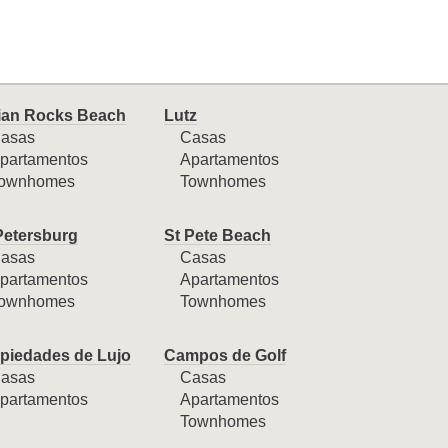
ian Rocks Beach
Lutz
asas
Casas
partamentos
Apartamentos
ownhomes
Townhomes
Petersburg
St Pete Beach
asas
Casas
partamentos
Apartamentos
ownhomes
Townhomes
piedades de Lujo
Campos de Golf
asas
Casas
partamentos
Apartamentos
Townhomes