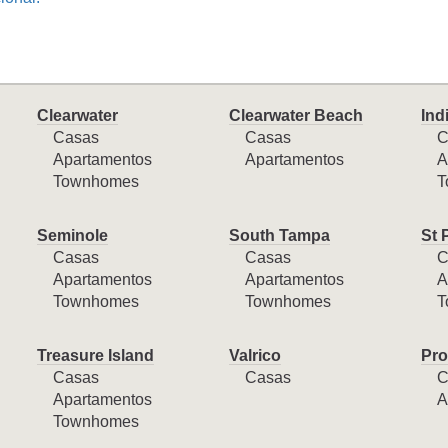
Clearwater
Clearwater Beach
Ind
Casas
Casas
C
Apartamentos
Apartamentos
A
Townhomes
T
Seminole
South Tampa
St 
Casas
Casas
C
Apartamentos
Apartamentos
A
Townhomes
Townhomes
T
Treasure Island
Valrico
Pro
Casas
Casas
C
Apartamentos
A
Townhomes