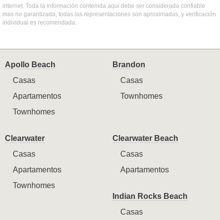
internet. Toda la información contenida aquí debe ser considerada confiable
mas no garantizada, todas las representaciones son aproximadas, y verificación
individual es recomendada.
Apollo Beach
Brandon
Casas
Casas
Apartamentos
Townhomes
Townhomes
Clearwater
Clearwater Beach
Casas
Casas
Apartamentos
Apartamentos
Townhomes
Indian Rocks Beach
Casas