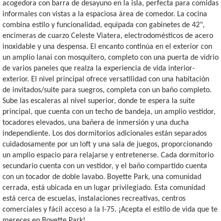
acogedora con barra de desayuno en la isla, perfecta para comidas
informales con vistas a la espaciosa área de comedor. La cocina
combina estilo y funcionalidad, equipada con gabinetes de 42",
encimeras de cuarzo Celeste Viatera, electrodomésticos de acero
inoxidable y una despensa. El encanto continúa en el exterior con
un amplio lanai con mosquitero, completo con una puerta de vidrio
de varios paneles que realza la experiencia de vida interior-
exterior. El nivel principal ofrece versatilidad con una habitación
de invitados/suite para suegros, completa con un baño completo.
Sube las escaleras al nivel superior, donde te espera la suite
principal, que cuenta con un techo de bandeja, un amplio vestidor,
tocadores elevados, una bañera de inmersión y una ducha
independiente. Los dos dormitorios adicionales están separados
cuidadosamente por un loft y una sala de juegos, proporcionando
un amplio espacio para relajarse y entretenerse. Cada dormitorio
secundario cuenta con un vestidor, y el baño compartido cuenta
con un tocador de doble lavabo. Boyette Park, una comunidad
cerrada, está ubicada en un lugar privilegiado. Esta comunidad
está cerca de escuelas, instalaciones recreativas, centros
comerciales y fácil acceso a la I-75. ¡Acepta el estilo de vida que te
mereces en Boyette Park!