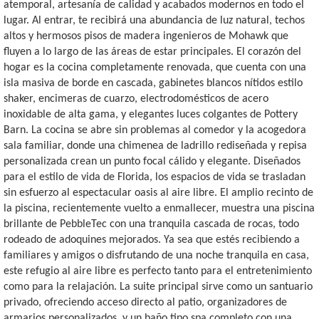
atemporal, artesanía de calidad y acabados modernos en todo el
lugar. Al entrar, te recibirá una abundancia de luz natural, techos
altos y hermosos pisos de madera ingenieros de Mohawk que
fluyen a lo largo de las áreas de estar principales. El corazón del
hogar es la cocina completamente renovada, que cuenta con una
isla masiva de borde en cascada, gabinetes blancos nítidos estilo
shaker, encimeras de cuarzo, electrodomésticos de acero
inoxidable de alta gama, y elegantes luces colgantes de Pottery
Barn. La cocina se abre sin problemas al comedor y la acogedora
sala familiar, donde una chimenea de ladrillo rediseñada y repisa
personalizada crean un punto focal cálido y elegante. Diseñados
para el estilo de vida de Florida, los espacios de vida se trasladan
sin esfuerzo al espectacular oasis al aire libre. El amplio recinto de
la piscina, recientemente vuelto a enmallecer, muestra una piscina
brillante de PebbleTec con una tranquila cascada de rocas, todo
rodeado de adoquines mejorados. Ya sea que estés recibiendo a
familiares y amigos o disfrutando de una noche tranquila en casa,
este refugio al aire libre es perfecto tanto para el entretenimiento
como para la relajación. La suite principal sirve como un santuario
privado, ofreciendo acceso directo al patio, organizadores de
armarios personalizados, y un baño tipo spa completo con una